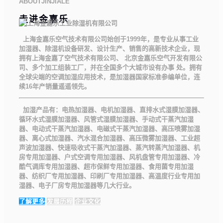
ABOUTJINJIALE
走进金嘉乐
上海金嘉乐空气技术有限公司始创于1999年，是专业从事工业
加湿器、除湿机设备研发、设计生产、销售的高新技术企业，现
拥有上海金嘉了空气技术有限公司、 北京金嘉乐空气开发有限公
司、多个加工组装工厂，并在全国多个大城市设有办事 处。拥有
全球尖端的空调加湿应用技术，是加湿器国家标准参编单位，连
续16年产销量遥遥领先。
加湿产品有：电热加湿器、电机加湿器、直排水式湿膜加湿器、
循环水式湿膜加湿器、风管式湿膜加湿器、手动式干蒸汽加湿
器、电动式干蒸汽加湿器、电磁式干蒸汽加湿器、高压喷雾加湿
器、离心式加湿器、汽水混合加湿器、高压微雾加湿器、工业超
声波加湿器、快速吸收式干蒸汽加湿器、蒸汽转蒸汽加湿器、机
房专用加湿器、户式空调专用加湿器、风机盘管专用加湿器、冷
酷气调库专用加湿器、超市保鲜专用加湿器、食用菌专用加湿
器、纺织厂专用加湿器、印刷厂专用加湿器、高温度行业专用加
湿器、电子厂房专用加湿器等几大行业。
了解更多
发展历程
企业文化