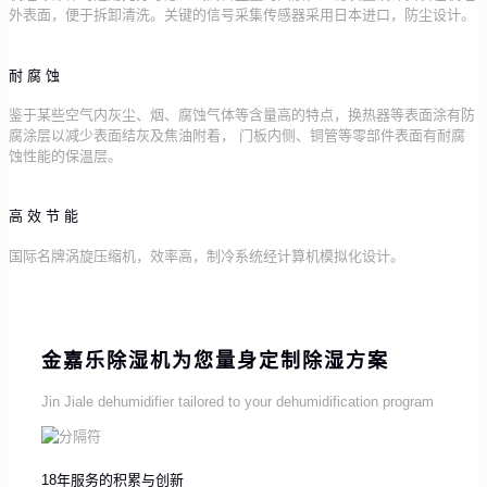
外表面，便于拆卸清洗。关键的信号采集传感器采用日本进口，防尘设计。
耐腐蚀
鉴于某些空气内灰尘、烟、腐蚀气体等含量高的特点，换热器等表面涂有防
腐涂层以减少表面结灰及焦油附着， 门板内侧、铜管等零部件表面有耐腐
蚀性能的保温层。
高效节能
国际名牌涡旋压缩机，效率高，制冷系统经计算机模拟化设计。
金嘉乐除湿机为您量身定制除湿方案
Jin Jiale dehumidifier tailored to your dehumidification program
18年服务的积累与创新